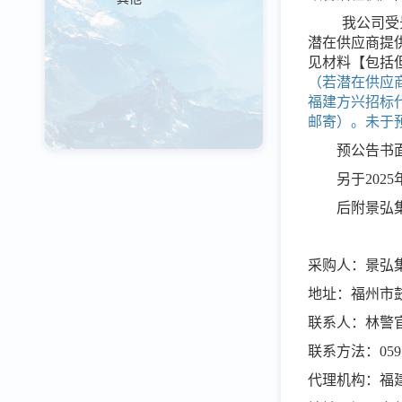
我公司受
潜在供应商提
见材料【包括
（
若
潜在
供应
福建方兴招标
邮寄
）。
未于
预公告
书
另于2025
后附景弘
采购人：景弘
地址：
福州市
联系人：林警
联系方法：0591-
代理机构：福