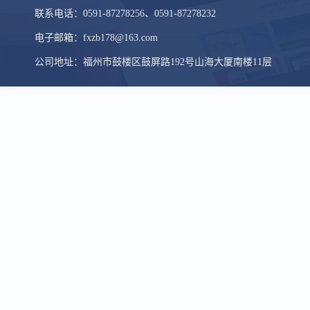
联系电话：0591-87278256、0591-87278232
电子邮箱：fxzb178@163.com
公司地址：福州市鼓楼区鼓屏路192号山海大厦南楼11层