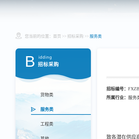
您当前的位置：
首页
>> 招标采购 >>
服务类
B
idding
招标采购
招标编号：
FXZB
货物类
所属行业：
服务
服务类
工程类
致各潜在供应
其他