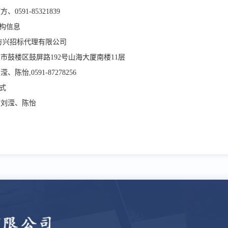
0591-85321839
机构信息
方兴招标代理有限公司
州市鼓楼区鼓屏路
192号山海大厦南楼11层
刘滢、陈怡
,0591-87278256
方式
：刘滢、陈怡