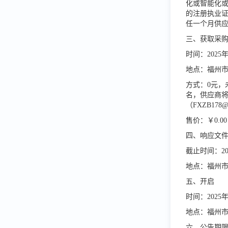
化或智能化或
的注册执业证
任一个月供
三、获取采
时间：
202
5年
地点：福州
方式：0元，
名，供应商
（FXZB1
售价：￥0.0
四、响应文
截止时间：
2
地点：福州
五、开启
时间：
202
5年
地点：福州
六、公告期