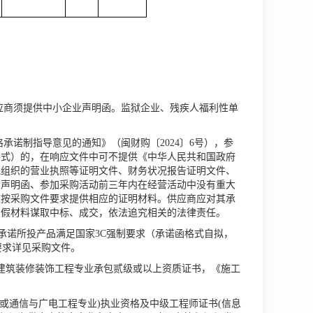
应商须提供中小企业声明函。监狱企业、残疾人福利性单
承诺制指导意见的通知》（闽财购〔2024〕6号），参
格式）的，在响应文件中可不提供《中华人民共和国政府
他组织的营业执照等证明文件、财务状况报告证明文件、
的声明函、参加采购活动前三年内在经营活动中没有重大
应按采购文件要求提供相应的证明材料。供应商应对其承
虚假材料谋取中标、成交，依法追究相关的法律责任。
承诺所投产品满足国家3C强制要求（承诺函格式自拟，
要求详见采购文件。
建筑装修装饰工程专业承包贰级或以上资质证书，《施工
业或通信与广电工程专业)执业资格及中级工程师证书(信息