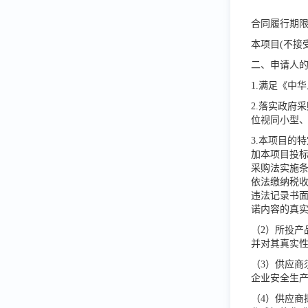
合同履行期
本项目
(不接
二、申请人
1.满足《中
2.落实政府
位视同小型
3.本项目的
加本项目投
采购法实施
依法缴纳税
违法记录书
诺内容的真
（2）
所投产
并对其真实性
（3）供应
企业安全生
（4）
供应商