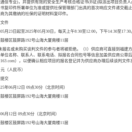
通信专业)，并提供有效的安全生产考核合格证书(B证)拟派出项目负责
书复印件所署单位为准或提供社保管理部门出具的首次响应文件递交截止
应商为其缴纳的社保的证明材料复印件。
购文件
05月23
日起至
202
5年05月30
日，每天上午
8:30至12:00，下午14:30
市鼓楼区鼓屏路
192号山海大厦南楼11层
未报名或未购买谈判文件的参与者将被拒绝。（1）供应商可直接到福建
将单位名称、联系人、联系电话、拟报名合同包号等信息加盖供应商公章
78@163.com），以便确认相应项目的报名登记并为供应商办理后续谈判文
0
元（人民币）
件提交
02
5年06月12
日
09点30分（北京时间）
市鼓楼区鼓屏路
192号山海大厦南楼11层
06月12
日
09点30分（北京时间）
市鼓楼区鼓屏路
192号山海大厦南楼11层
限