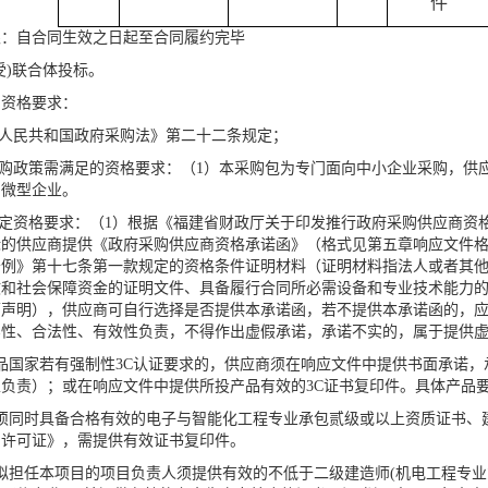
件
限：自合同生效之日起至合同履约完毕
受)联合体投标。
的资格要求：
华人民共和国政府采购法》第二十二条规定；
采购政策需满足的资格要求：
（
1）本采购包为专门面向中小企业采购，供
、微型企业。
特定资格要求：
（
1）根据《福建省财政厅关于印发推行政府采购供应商资格
标的供应商提供《政府采购供应商资格承诺函》（格式见第五章响应文件
条例》第十七条第一款规定的资格条件证明材料（证明材料指法人或者其
收和社会保障资金的证明文件、具备履行合同所必需设备和专业技术能力
面声明），供应商可自行选择是否提供本承诺函，若不提供本承诺函的，
实性、合法性、有效性负责，不得作出虚假承诺，承诺不实的，属于提供
品国家若有强制性
3C认证要求的，供应商须在响应文件中提供书面承诺，
负责）；或在响应文件中提供所投产品有效的3C证书复印件。具体产品
商须同时具备合格有效的电子与智能化工程专业承包贰级或以上资质证书、
产许可证》，需提供有效证书复印件。
拟担任本项目的项目负责人须提供有效的不低于二级建造师
(机电工程专