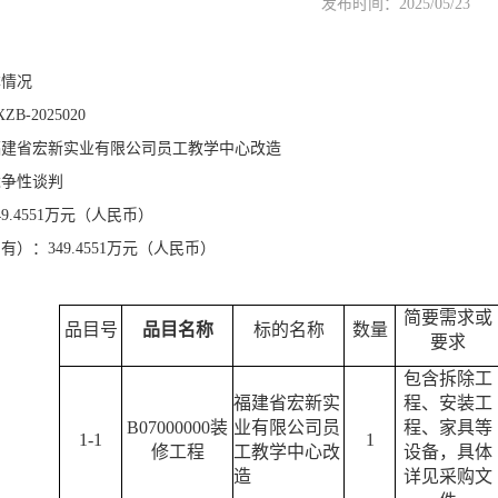
发布时间：2025/05/23
本情况
B-2025020
福建省宏新实业有限公司员工教学中心改造
竞争性谈判
.4551
万元（人民币）
）：349.4551
万元（人民币）
简要需求或
品目号
品目名称
标的名称
数量
要求
包含
拆除工
福建省宏新实
程
、
安装工
B07000000装
业有限公司员
程、家具等
1-
1
1
修工程
工教学中心改
设备，具体
造
详见采购文