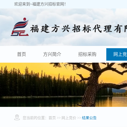
欢迎来到~福建方兴招标官网！
首页
方兴简介
招标采购
网上竞
您当前的位置：
首页
>> 网上竞价 >>
结果公告