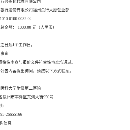
建方兴招标代理有限公司
业银行股份有限公司福州总行大厦营业部
1010 0100 0032 02
费总金额：
1000.00
元（人民币）
限
布之日起
1
个工作日。
充事宜
资格性审查与报价文件符合性审查均通过。
次公告内容提出询问，请按以下方式联系。
建医科大学附属第二医院
省泉州市丰泽区东海大街
950
号
老师
595-26655166
构信息