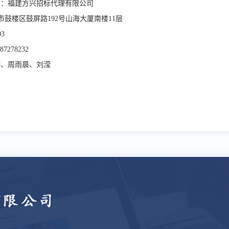
构：福建方兴招标代理有限公司
市鼓楼区鼓屏路
192
号山海大厦南楼
11
层
03
-87278232
榕、周雨晨、刘滢