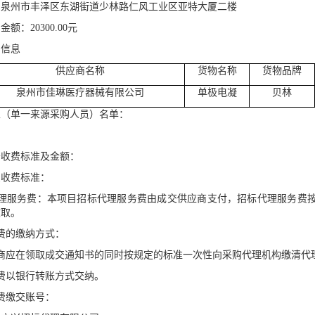
：泉州市丰泽区东湖街道少林路仁风工业区亚特大厦二楼
）金额：
20300
.00
元
的信息
供应商名称
货物名称
货物品牌
泉州市佳琳医疗器械有限公司
单极电凝
贝林
家（单一来源采购人员）名单：
务收费标准及金额：
费收费标准：
理服务费：
本项目招标代理服务费由成交供应商支付，招标代理服务费
收取。
费的缴纳方式：
商应在领取成交通知书的同时按规定的标准一次性向采购代理机构缴清代
费以银行转账方式交纳。
费缴交账号：