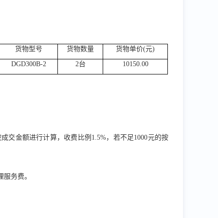
货物型号
货物数量
货物单价
(元)
DGD300B-2
2台
10150.00
按成交金额进行计算，
收费比例
1.5%
，若不足
1000
元的按
理服务费。