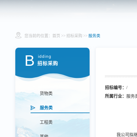
您当前的位置：
首页
>> 招标采购 >>
服务类
B
idding
招标采购
招标编号：
/
货物类
所属行业：
服务
服务类
工程类
我公司拟
其他