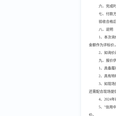
六、完成
七、付款
验收合格
八、说明
1、本次
金额作为评标价
2、如询价
九、报价
1、具备
2、具有
3、如现
还需配合现场提
4、202
5、“信用
价。