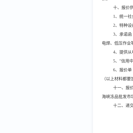
十、报价
1、统一
2、特种
3、承诺
电焊、低压作业
4、提供从
5、“信用
6、报价
（以上材料都要
十一、报
海峡冻品批发市
十二、
递