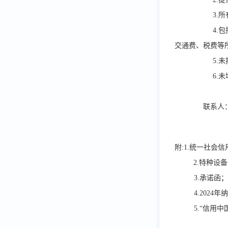
3.
4.
交通费、税费等
5.
6.
联
附:1.统一社会
2.特种设
3.承诺函；
4.202
5.“信用