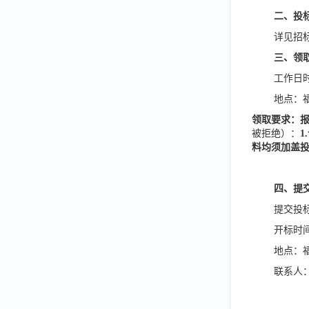
二、投
详见招
三、领
工作日
地点：
领取要求：
被拒绝）：
料均须加盖
四、提
提交投
开标时
地点：
联系人