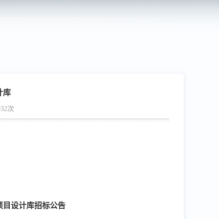
计库
32次
程项目设计库招标公告